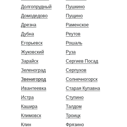
Обработка деревьев
Долгопрудный
Пушкино
Домодедово
Пущино
Дезинфекция
Дрезна
Раменское
Обработка от плесени
Обработка после смерти
Дубна
Реутов
Дезодорация и удаление запахов
Дезинфекция от лишая
Егорьевск
Рошаль
Уничтожение бактерий
Жуковский
Руза
Дезинфекция от вирусов
Дезинфекция от туберкулеза
Зарайск
Сергиев Посад
Зеленоград
Серпухов
Дератизация
Звенигород
Солнечногорск
Уничтожение крыс
Уничтожение мышей
Ивантеевка
Старая Купавна
Уничтожение кротов
Истра
Ступино
Уничтожение летучих мышей
Кашира
Талдом
Демеркуризация
Климовск
Троицк
Уборка квартиры от ртути
Клин
Фрязино