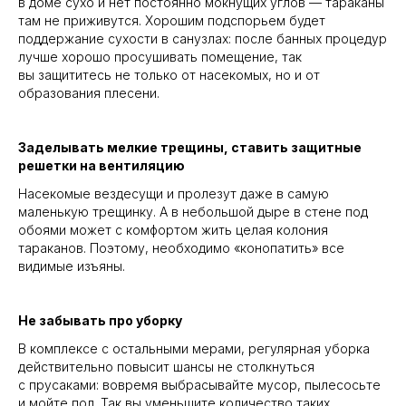
в доме сухо и нет постоянно мокнущих углов — тараканы
там не приживутся. Хорошим подспорьем будет
поддержание сухости в санузлах: после банных процедур
лучше хорошо просушивать помещение, так
вы защититесь не только от насекомых, но и от
образования плесени.
Заделывать мелкие трещины, ставить защитные
решетки на вентиляцию
Насекомые вездесущи и пролезут даже в самую
маленькую трещинку. А в небольшой дыре в стене под
обоями может с комфортом жить целая колония
тараканов. Поэтому, необходимо «конопатить» все
видимые изъяны.
Не забывать про уборку
В комплексе с остальными мерами, регулярная уборка
действительно повысит шансы не столкнуться
с прусаками: вовремя выбрасывайте мусор, пылесосьте
и мойте пол. Так вы уменьшите количество таких