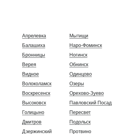
и Московской области
Список городов
Апрелевка
Мытищи
Дезинсекция
Балашиха
Наро-Фоминск
Уничтожение тараканов
Уничтожение клопов
Бронницы
Ногинск
Уничтожение клещей
Верея
Обнинск
Уничтожение блох
Уничтожение муравьев
Видное
Одинцово
Уничтожение короеда
Уничтожение моли
Волоколамск
Озеры
Уничтожение кожеедов
Воскресенск
Орехово-Зуево
Уничтожение мух
Уничтожение ос
Высоковск
Павловский Посад
Уничтожение шершней
Голицыно
Пересвет
Уничтожение чешуйниц
Уничтожение вшей
Дмитров
Подольск
Уничтожение комаров
Акарицидная обработка
Дзержинский
Протвино