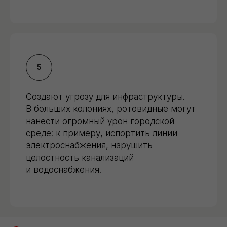
Обработка от крыс
со скидкой
10%
Дарим скидку 10% при заказе через форму на
сайте. Консультация бесплатно.
Создают угрозу для инфраструктуры.
ЗАКАЗАТЬ ОБРАБОТКУ
В больших колониях, ротовидные могут
нанести огромный урон городской
среде: к примеру, испортить линии
электроснабжения, нарушить
целостность канализаций
и водоснабжения.