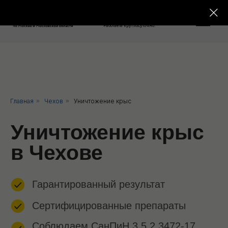
8 800 550-76-26
Работаем круглосуточно!
Уничтожение крыс
Главная
»
Чехов
»
Уничтожение крыс
в Чехове
Гарантированный результат
Сертифицированные препараты
Соблюдаем СанПиН 3.5.2.3472-17
Заключаем официальный договор