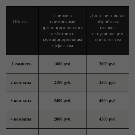
Обработка от крыс
Поилки с
Дополнительная
со скидкой
10%
Объект
приманками
обработка
Дарим скидку 10% при заказе через форму на
пролонгированного
газом с
сайте
действия с
отпугивающим
мумифицирующим
препаратом
эффектом
+7
1 комната
1800 руб.
3000 руб.
Я подтверждаю ознакомление и даю
Согласие на обработку моих персональных
2 комнаты
2100 руб.
3500 руб.
данных
в порядке и на условиях, указанных
в
Политике обработки персональных
данных
3 комнаты
2400 руб.
4000 руб.
ЗАКАЗАТЬ ОБРАБОТКУ
4 комнаты
2800 руб.
4500 руб.