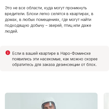
Это не все области, куда могут проникнуть
вредители. Блохи легко селятся в квартирах, в
домах, в любых помещениях, где могут найти
подходящую добычу – зверей, птиц или даже
людей.
+ барьерная
+ барьерная
+ барьерная
защита
защита
защита
Холодный
Холодный
Горячий
Холодный
Без
Кол-во
туман
туман
туман
и горячий
запаха
комнат
Если в вашей квартире в Наро-Фоминске
туман
появились эти насекомые, как можно скорее
обратитесь для заказа дезинсекции от блох.
+ 1500
1800 руб.
2500 руб.
3500 руб.
5500 руб.
1 к.кв.
руб.
+ 1500
2000 руб.
2700 руб.
3700 руб.
5700 руб.
2 к.кв.
руб.
+ 1500
2300 руб.
3000 руб.
4000 руб.
6000 руб.
3 к.кв.
руб.
+ 1500
2600 руб.
3300 руб.
4300 руб.
6300 руб.
4 к.кв.
руб.