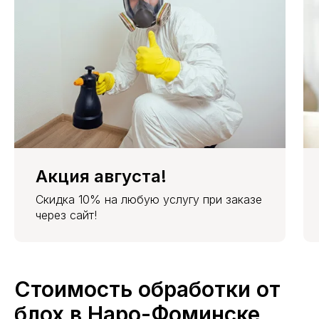
Места
+ 1500
1500 руб.
2000 руб.
2500 руб.
4000 руб.
общ.
руб.
польз.
Гаран-
1 год
1,5 года
2 года
3 года
тия
Акция августа!
Скидка 10% на любую услугу при заказе
через сайт!
Стоимость обработки от
блох в Наро-Фоминске