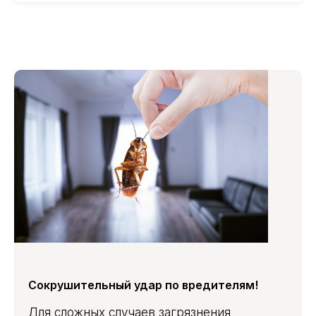
Эффективная
обработка от блох
со скидкой
10%
Дарим скидку 10% при заказе через форму на
сайте
+7
Я подтверждаю ознакомление и даю
Согласие на обработку
моих персональных данных
в порядке и на условиях,
указанных в
Политике обработки персональных данных
ЗАКАЗАТЬ ОБРАБОТКУ
Сокрушительный удар по вредителям!
Для сложных случаев загрязнения