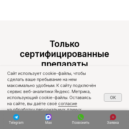
Только
сертифицированные
препараты
Сайт использует cookie-файлы, чтобы
сделать ваше пребывание на нем
максимально удобным. К сайту подключён
сервис веб-аналитики Яндекс. Метрика,
использующий cookie-файлы. Оставаясь
OK
на сайте, вы даёте своё
согласие
на обработку персональных данных
в порядке, указанном в
Политике обработки
персональных данных
.
Telegram
Max
Позвонить
Заявка