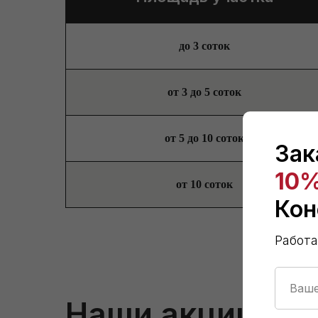
до 3 соток
от 3 до 5 соток
от 5 до 10 соток
Зак
10
от 10 соток
Кон
Работа
Наши акции