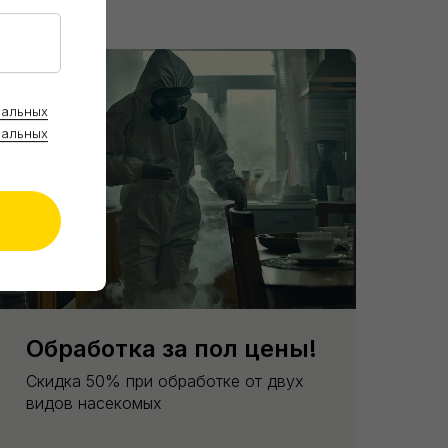
нальных
нальных
Обработка за пол цены!
Скидка 50% при обработке от двух
видов насекомых