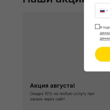
Я под
данны
данны
Акция августа!
Скидка 10% на любую услугу при
заказе через сайт!