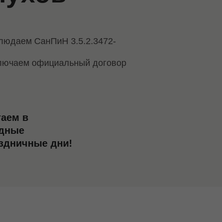
людаем СанПиН 3.5.2.3472-
лючаем официальный договор
таем в
дные
аздничные дни!