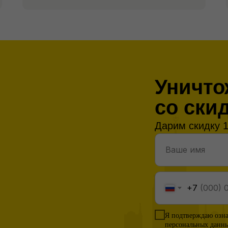
Уничто
со ски
Дарим скидку 1
+7
Я подтверждаю озн
персональных данн