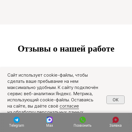
Отзывы о нашей работе
Сайт использует cookie-файлы, чтобы
сделать ваше пребывание на нем
максимально удобным. К сайту подключён
Полезные статьи
сервис веб-аналитики Яндекс. Метрика,
использующий cookie-файлы. Оставаясь
OK
на сайте, вы даёте своё
согласие
на обработку персональных данных
Уничтожение клопов
Уничтожение тараканов
в порядке, указанном в
Политике обработки
персональных данных
.
Уничтожение грызунов
Удаление плесени
Telegram
Max
Позвонить
Заявка