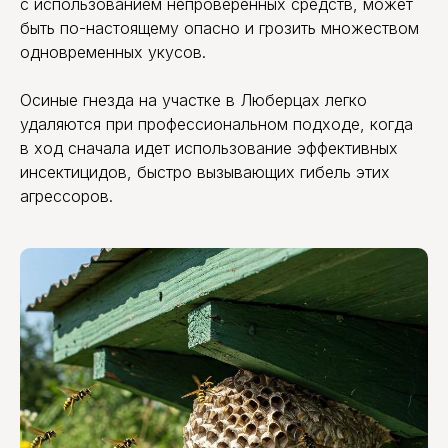
с использованием непроверенных средств, может
быть по-настоящему опасно и грозить множеством
одновременных укусов.
Обработка от ос и
Осиные гнезда на участке в Люберцах легко
шершней со скидкой
удаляются при профессиональном подходе, когда
10%
в ход сначала идет использование эффективных
Дарим скидку 10% при заказе через форму на
сайте. Консультация бесплатно.
инсектицидов, быстро вызывающих гибель этих
агрессоров.
ЗАКАЗАТЬ ОБРАБОТКУ