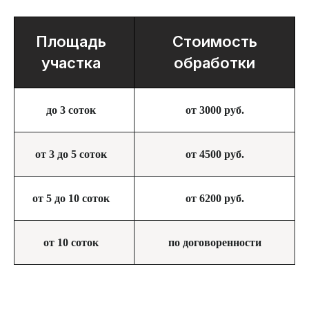
Я подтверждаю ознакомление и даю
Согласие
Площадь
Стоимость
на обработку моих персональных данных
в порядке
и на условиях, указанных в
Политике обработки
участка
обработки
персональных данных
ЗАКАЗАТЬ ОБРАБОТКУ
до 3 соток
от 3000 руб.
от 3 до 5 соток
от 4500 руб.
от 5 до 10 соток
от 6200 руб.
от 10 соток
по договоренности