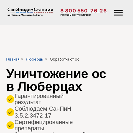
8 800 550-76-26
Работаем круглосуточно!
Уничтожение ос
в Люберцах
Главная
»
Люберцы
»
Обработка от ос
Гарантированный
результат
Соблюдаем СанПиН
3.5.2.3472-17
Сертифицированные
препараты
Заключаем официальный
договор