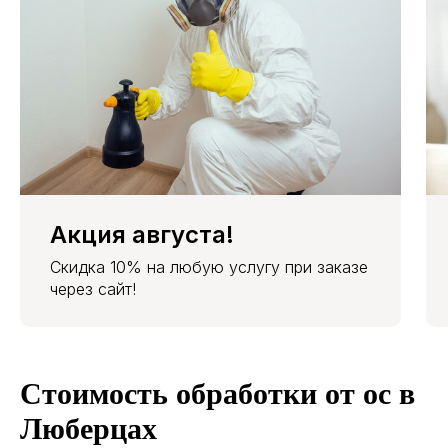
Акция августа!
Обработка от ос со скидкой
Скидка 10% на любую услугу при заказе
через сайт!
10%
Оставьте заявку через сайт, чтобы
зафиксировать сниженную цену и получить
бесплатную консультацию.
Стоимость обработки от ос в
Люберцах
+7