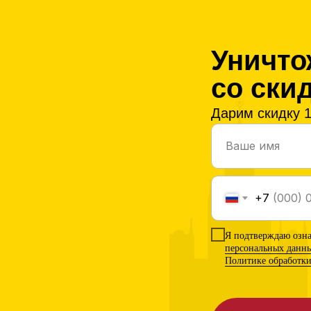
Уничто
со ски
Дарим скидку 1
+7
Я подтверждаю озн
персональных данн
Политике обработк