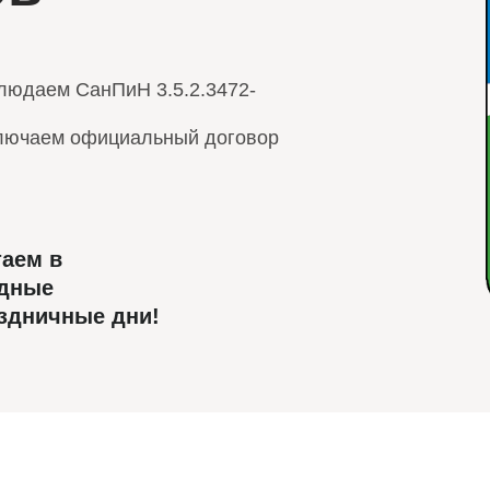
людаем СанПиН 3.5.2.3472-
лючаем официальный договор
таем в
дные
аздничные дни!