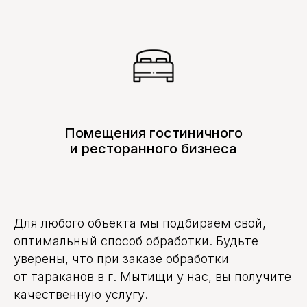
руб.
+ 1500
2000 руб.
2700 руб.
3700 руб.
5700 руб.
2 к.кв.
руб.
+ 1500
2300 руб.
3000 руб.
4000 руб.
6000 руб.
3 к.кв.
руб.
+ 1500
2600 руб.
3300 руб.
4300 руб.
6300 руб.
4 к.кв.
руб.
Помещения гостиничного
Места
+ 1500
1500 руб.
2000 руб.
2500 руб.
4000 руб.
общ.
руб.
польз.
и ресторанного бизнеса
Гаран-
1 год
1,5 года
2 года
3 года
тия
Для любого объекта мы подбираем свой,
оптимальный способ обработки. Будьте
уверены, что при заказе обработки
от тараканов в г. Мытищи у нас, вы получите
качественную услугу.