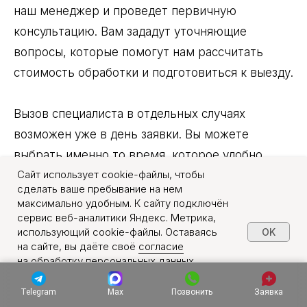
наш менеджер и проведет первичную
консультацию. Вам зададут уточняющие
вопросы, которые помогут нам рассчитать
стоимость обработки и подготовиться к выезду.
Вызов специалиста в отдельных случаях
возможен уже в день заявки. Вы можете
выбрать именно то время, которое удобно
Сайт использует cookie-файлы, чтобы
именно вам. Наш сотрудник приедет на вызов
сделать ваше пребывание на нем
без опозданий, с полным комплектом
максимально удобным. К сайту подключён
оборудования. На месте мы действуем
сервис веб-аналитики Яндекс. Метрика,
использующий cookie-файлы. Оставаясь
OK
по надежному алгоритму:
на сайте, вы даёте своё
согласие
на обработку персональных данных
в порядке, указанном в
Политике обработки
персональных данных
.
Telegram
Max
Позвонить
Заявка
Осмотр