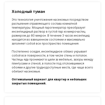
Холодный туман
Это технология уничтожения насекомых посредством
распыления отравляющего состава комнатной
температуры. Мощный парогенератор преобразует
инсектицидный раствор в густой пар из микрочастиц
размером до 80 микрон. В течение 3 часов инсектицид
находится во взвешенном состоянии и максимально
заполняет собой все пространство помещения.
Постепенно оседая, инсектицидное облако укрывает
собой все поверхности, в том числе стены и потолок.
Частицы яда проникают в щели за мебелью, зазоры между
плинтусами и стеной, в полости под отслоившимися
обоями и другие труднодоступные места, где чаще всего
обитают насекомые.
Оптимальный вариант для квартир и небольших
Уничтожение
закрытых помещений.
тараканов со скидкой
10%
Дарим скидку 10% при заказе через форму на
сайте