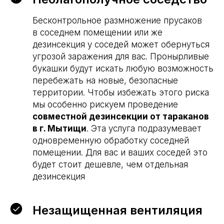
Бесконтрольное размножение прусаков
в соседнем помещении или же
дезинсекция у соседей может обернуться
угрозой заражения для вас. Пронырливые
букашки будут искать любую возможность
перебежать на новые, безопасные
территории. Чтобы избежать этого риска
мы особенно рискуем проведение
совместной дезинсекции от тараканов
Уничтожение
в г. Мытищи
. Эта услуга подразумевает
тараканов со скидкой
одновременную обработку соседней
10%
помещении. Для вас и ваших соседей это
Дарим скидку 10% при заказе через форму на
будет стоит дешевле, чем отдельная
сайте. Консультация бесплатно.
дезинсекция
ЗАКАЗАТЬ ОБРАБОТКУ
Незащищенная вентиляция