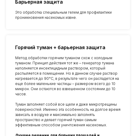
Барьерная защита
Это обработка специальным гелем для профилактики
проникновения насекомых извне.
+7
Я подтверждаю ознакомление и даю
Согласие на обработку моих персональных
данных
в порядке и на условиях, указанных
Горячий туман + барьерная защита
в
Политике обработки персональных
данных
Метод обработки горячим туманом схож с холодным
туманом. Принцип действия тот же – генератор тумана
наполняется инсектицидным раствором, который
распыляется в помещении. Но в данном случае раствор
ЗАКАЗАТЬ ОБРАБОТКУ
нагревается до 90°C, в результате чего он распадется на
еще более маленькие частицы – размером всего до 10
микрон. Они остаются во взвешенном состоянии до 10
часов.
Туман заполняет собой все щели и даже микротрещины
поверхностей. Именно эта особенность на долгое время
зависать в воздухе и максимально заполнять
пространство и делает горячий туман самым
эффективным способом уничтожения насекомых.
Лучшее решение для больших площадей и