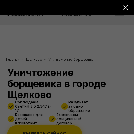
8 800 550-76-26
Работаем круглосуточно!
Уничтожение
Главная
»
Щелково
»
Уничтожение борщевика
борщевика в городе
Щелково
Соблюдаем
Результат
СанПиН 3.5.2.3472-
за одно
17
обращение
Безопасно для
Заключаем
детей
официальный
и животных
договор
ВЫЗВАТЬ СЕЙЧАС
Скидка 10%
от 3000 руб.
при заказе через сайт