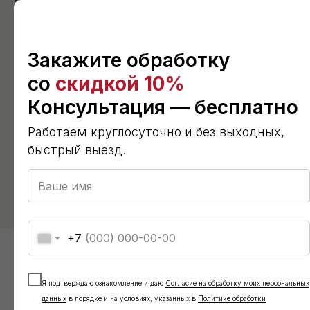
СЭС. К нам обращаются юридические
и физические лица, представители мелких
Закажите обработку
и крупных предприятий. Мы помогаем
со
скидкой 10%
садоводам, дачникам, огородникам, а также
владельцам фермерских и сельских хозяйств.
Консультация — бесплатно
Обратитесь к нам для заказа гербицидной
Работаем круглосуточно и без выходных,
обработки от борщевика Сосновского в
быстрый выезд.
г. Щелково.
+7
Я подтверждаю ознакомление и даю
Согласие на обработку моих персональных
Откуда борщевик
данных
в порядке и на условиях, указанных в
Политике обработки