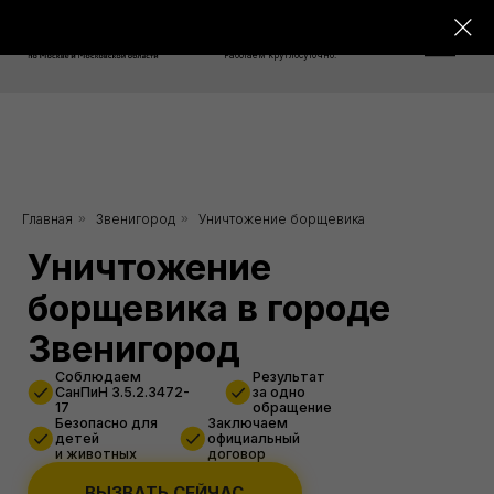
8 800 550-76-26
Работаем круглосуточно!
Уничтожение
Главная
»
Звенигород
»
Уничтожение борщевика
борщевика в городе
Звенигород
Соблюдаем
Результат
СанПиН 3.5.2.3472-
за одно
17
обращение
Безопасно для
Заключаем
детей
официальный
и животных
договор
ВЫЗВАТЬ СЕЙЧАС
Скидка 10%
от 3000 руб.
при заказе через сайт