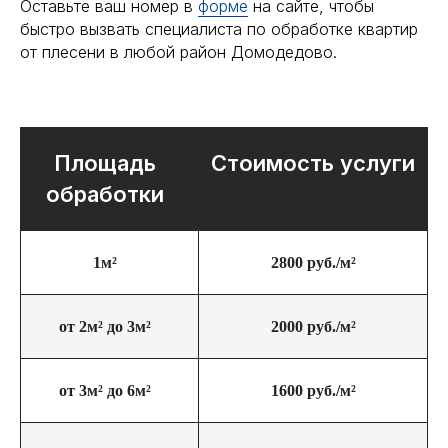
Оставьте ваш номер в
форме
на сайте, чтобы
быстро вызвать специалиста по обработке квартир
от плесени в любой район Домодедово.
Площадь
Стоимость услуги
обработки
Обработка от плесени
со скидкой
10%
Дарим скидку 10% при заказе через форму на
сайте
1м²
2800 руб./м²
от 2м² до 3м²
2000 руб./м²
+7
Я подтверждаю ознакомление и даю
от 3м² до 6м²
1600 руб./м²
Согласие на обработку моих персональных
данных
в порядке и на условиях, указанных
в
Политике обработки персональных