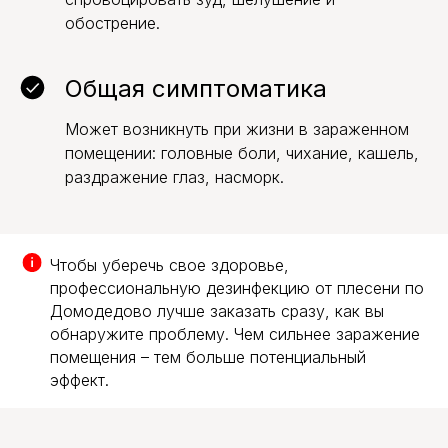
обострение.
Общая симптоматика
Может возникнуть при жизни в зараженном
помещении: головные боли, чихание, кашель,
Обработка от плесени
раздражение глаз, насморк.
со скидкой
10%
Дарим скидку 10% при заказе через форму на
сайте. Консультация бесплатно.
Чтобы уберечь свое здоровье,
ЗАКАЗАТЬ ОБРАБОТКУ
профессиональную дезинфекцию от плесени по
Домодедово лучше заказать сразу, как вы
обнаружите проблему. Чем сильнее заражение
помещения – тем больше потенциальный
эффект.