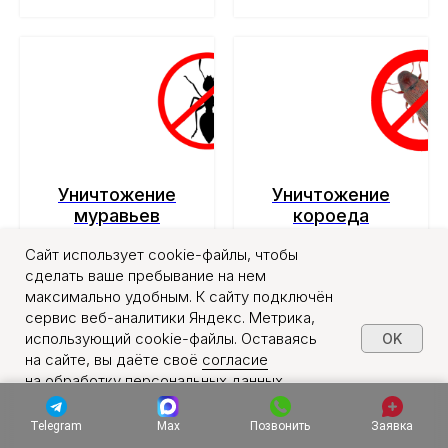
Уничтожение
Уничтожение
муравьев
короеда
Сайт использует cookie-файлы, чтобы
от 1500 руб
от 1500 руб
сделать ваше пребывание на нем
максимально удобным. К сайту подключён
сервис веб-аналитики Яндекс. Метрика,
Подробнее
Подробнее
использующий cookie-файлы. Оставаясь
OK
на сайте, вы даёте своё
согласие
на обработку персональных данных
в порядке, указанном в
Политике обработки
персональных данных
.
Telegram
Max
Позвонить
Заявка