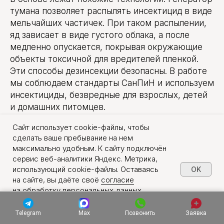
тумана позволяет распылять инсектицид в виде
мельчайших частичек. При таком распылении,
яд зависает в виде густого облака, а после
медленно опускается, покрывая окружающие
объекты токсичной для вредителей пленкой.
Эти способы дезинсекции безопасны. В работе
мы соблюдаем стандарты СанПиН и используем
инсектициды, безвредные для взрослых, детей
и домашних питомцев.
Сайт использует cookie-файлы, чтобы
При заказе уничтожения насекомых
сделать ваше пребывание на нем
в Одинцово, наша дезстанция обеспечит
максимально удобным. К сайту подключён
гарантированное и безопасное избавление
сервис веб-аналитики Яндекс. Метрика,
от вредителей на любых видах объектов.
использующий cookie-файлы. Оставаясь
OK
на сайте, вы даёте своё
согласие
на обработку персональных данных
в порядке, указанном в
Политике обработки
персональных данных
.
Telegram
Max
Позвонить
Заявка