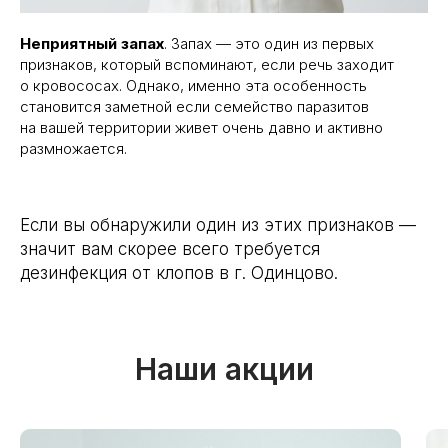
+ 1500
2300 руб.
3000 руб.
4000 руб.
6000 руб.
Неприятный запах
. Запах — это один из первых
3 к.кв.
руб.
признаков, который вспоминают, если речь заходит
о кровососах. Однако, именно эта особенность
+ 1500
2600 руб.
3300 руб.
4300 руб.
6300 руб.
4 к.кв.
руб.
становится заметной если семейство паразитов
на вашей территории живет очень давно и активно
Места
+ 1500
1500 руб.
2000 руб.
2500 руб.
4000 руб.
общ.
размножается.
руб.
польз.
Гаран-
1 год
1,5 года
2 года
3 года
тия
Если вы обнаружили один из этих признаков —
значит вам скорее всего требуется
дезинфекция от клопов в г. Одинцово.
Наши акции