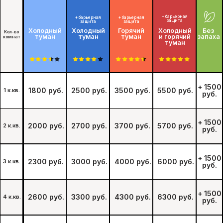
Обработка от клопов
со скидкой
10%
Дарим скидку 10% при заказе через форму на
сайте