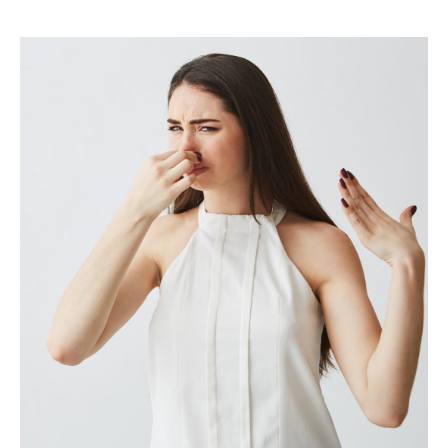
+ барьерная
+ барьерная
+ барьерная
защита
защита
защита
Холодный
Холодный
Горячий
Холодный
Без
Кол-во
туман
туман
туман
и горячий
запаха
комнат
туман
+ 1500
1800 руб.
2500 руб.
3500 руб.
5500 руб.
1 к.кв.
руб.
+ 1500
2000 руб.
2700 руб.
3700 руб.
5700 руб.
2 к.кв.
руб.