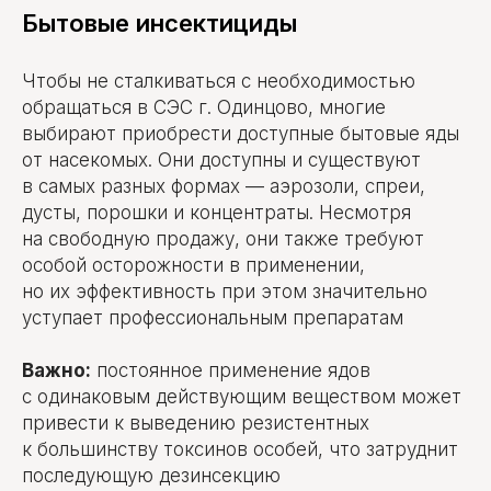
Бытовые инсектициды
Чтобы не сталкиваться с необходимостью
обращаться в СЭС г. Одинцово, многие
выбирают приобрести доступные бытовые яды
от насекомых. Они доступны и существуют
Обработка от клопов
в самых разных формах — аэрозоли, спреи,
со скидкой
10%
дусты, порошки и концентраты. Несмотря
на свободную продажу, они также требуют
Дарим скидку 10% при заказе через форму на
сайте. Консультация бесплатно.
особой осторожности в применении,
но их эффективность при этом значительно
ЗАКАЗАТЬ ОБРАБОТКУ
уступает профессиональным препаратам
Важно:
постоянное применение ядов
с одинаковым действующим веществом может
привести к выведению резистентных
к большинству токсинов особей, что затруднит
последующую дезинсекцию