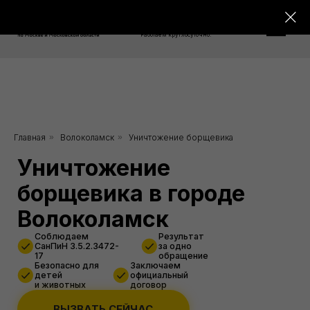
8 800 550-76-26
Работаем круглосуточно!
Уничтожение
Главная
»
Волоколамск
»
Уничтожение борщевика
борщевика в городе
Волоколамск
Соблюдаем
Результат
СанПиН 3.5.2.3472-
за одно
17
обращение
Безопасно для
Заключаем
детей
официальный
и животных
договор
ВЫЗВАТЬ СЕЙЧАС
Скидка 10%
от 3000 руб.
при заказе через сайт