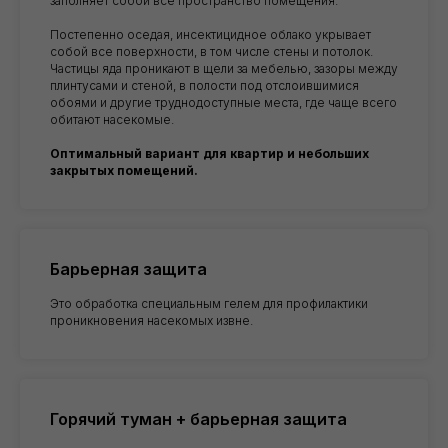
заполняет собой все пространство помещения.
Постепенно оседая, инсектицидное облако укрывает
собой все поверхности, в том числе стены и потолок.
Частицы яда проникают в щели за мебелью, зазоры между
+7
плинтусами и стеной, в полости под отслоившимися
обоями и другие труднодоступные места, где чаще всего
обитают насекомые.
Я подтверждаю ознакомление и даю
Согласие на обработку моих персональных
Оптимальный вариант для квартир и небольших
данных
в порядке и на условиях, указанных
закрытых помещений.
в
Политике обработки персональных
данных
ЗАКАЗАТЬ ОБРАБОТКУ
Барьерная защита
Это обработка специальным гелем для профилактики
проникновения насекомых извне.
Горячий туман + барьерная защита