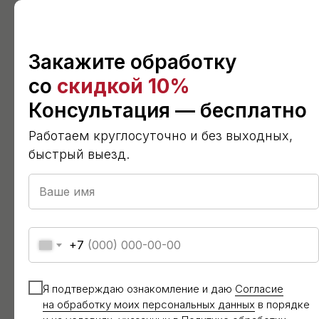
количество жильцов
Также влияют на выбор средства и метода
дезинсекции. В нашей службе
Закажите обработку
мы используем только способы,
со
скидкой 10%
разрешенные для применения в жилом
Консультация — бесплатно
секторе
Работаем круглосуточно и без выходных,
Какие средства
быстрый выезд.
использовались ранее?
Мы обязательно задаем этот вопрос
нашим клиентам. Для успешной травли
насекомых, инсектициды обязательно
+7
чередовать
Я подтверждаю ознакомление и даю
Согласие
Потенциальный источник
на обработку моих персональных данных
в порядке