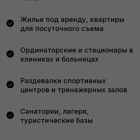
Жилье под аренду, квартиры
для посуточного съема
Ординаторские и стационары в
клиниках и больницах
Раздевалки спортивных
центров и тренажерных залов
+ барьерная
+ барьерная
+ барьерная
защита
защита
защита
Санатории, лагеря,
Холодный
Холодный
Горячий
Холодный
Без
Кол-во
туман
туман
туман
и горячий
запаха
комнат
туман
туристические базы
+ 1500
1800 руб.
2500 руб.
3500 руб.
5500 руб.
1 к.кв.
руб.