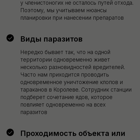
у членистоногих не осталось путей отхода.
Поэтому, мы учитываем нюансы
планировки при нанесении препаратов
Обработка от клопов
со скидкой
10%
Виды паразитов
Дарим скидку 10% при заказе через форму на
сайте. Консультация бесплатно.
Нередко бывает так, что на одной
территории одновременно живет
ЗАКАЗАТЬ ОБРАБОТКУ
несколько разновидностей вредителей.
Часто нам приходится проводить
одновременное уничтожение клопов и
тараканов в Королеве. Сотрудник станции
подберет сочетание ядов, которое
повлияет одновременно на всех
паразитов
Проходимость объекта или