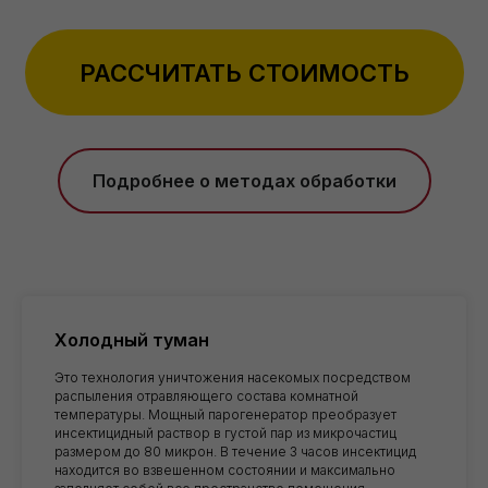
РАССЧИТАТЬ СТОИМОСТЬ
Подробнее о методах обработки
Холодный туман
Это технология уничтожения насекомых посредством
распыления отравляющего состава комнатной
Обработка от клопов
температуры. Мощный парогенератор преобразует
инсектицидный раствор в густой пар из микрочастиц
со скидкой
10%
размером до 80 микрон. В течение 3 часов инсектицид
Дарим скидку 10% при заказе через форму на
находится во взвешенном состоянии и максимально
сайте