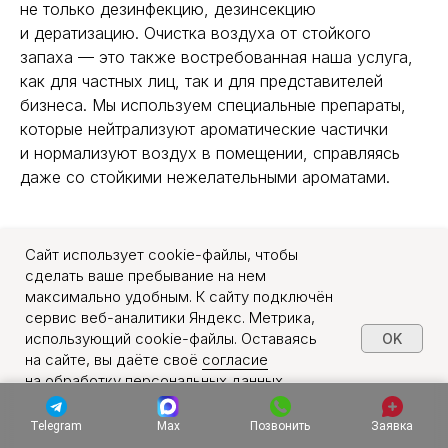
не только дезинфекцию, дезинсекцию
и дератизацию. Очистка воздуха от стойкого
запаха — это также востребованная наша услуга,
как для частных лиц, так и для представителей
бизнеса. Мы используем специальные препараты,
которые нейтрализуют ароматические частички
и нормализуют воздух в помещении, справляясь
даже со стойкими нежелательными ароматами.
Стоимость услуг
Сайт использует cookie-файлы, чтобы
по дезодорации
сделать ваше пребывание на нем
максимально удобным. К сайту подключён
сервис веб-аналитики Яндекс. Метрика,
использующий cookie-файлы. Оставаясь
OK
Площадь
Запах
Запах
Трупные
на сайте, вы даёте своё
согласие
помещения
животных,
гари,
запахи.
на обработку персональных данных
кошек,
дыма,
Испортившиеся
в порядке, указанном в
Политике обработки
собак
табака
продукты
персональных данных
.
Telegram
Max
Позвонить
Заявка