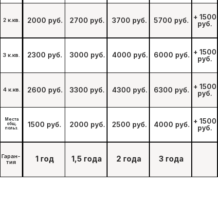
Вызов дезинфектора
со скидкой
10%
Дарим скидку 10% при заказе через форму на
сайте
+7
Я подтверждаю ознакомление и даю
Согласие на обработку моих персональных
данных
в порядке и на условиях, указанных
в
Политике обработки персональных
данных
ЗАКАЗАТЬ ОБРАБОТКУ