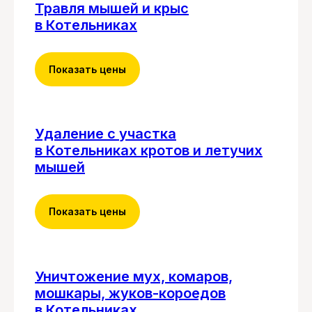
Травля мышей и крыс
Вызов дезинфектора
в Котельниках
со скидкой
10%
Дарим скидку 10% при заказе через форму на
сайте. Консультация бесплатно.
Показать цены
ЗАКАЗАТЬ ОБРАБОТКУ
Удаление с участка
в Котельниках кротов и летучих
мышей
Показать цены
Уничтожение мух, комаров,
мошкары, жуков-короедов
в Котельниках