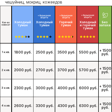
чешуйниц, мокриц, кожеедов