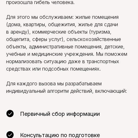
произошла гибель человека.
Для этого мы обслуживаем: жилые помещения
(дома, квартиры, общежития, жилье для сдачи
Вызов дезинфектора
в аренду), коммерческие объекты (туризма,
со скидкой
10%
общепита, сферы услуг), сельскохозяйственные
Дарим скидку 10% при заказе через форму на
объекты, административные помещения, детские,
сайте
учебные и медицинские учреждения. Мы поможем
нормализовать ситуацию даже в транспортных
средствах или подсобных помещениях.
+7
Для каждого вызова мы разрабатываем
Я подтверждаю ознакомление и даю
индивидуальный алгоритм действий, включающий:
Согласие на обработку моих персональных
данных
в порядке и на условиях, указанных
в
Политике обработки персональных
данных
Первичный сбор информации
ЗАКАЗАТЬ ОБРАБОТКУ
Консультацию по подготовке