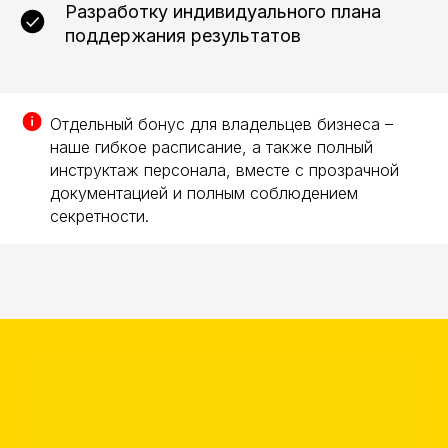
Разработку индивидуального плана
Места
+ 1500
поддержания результатов
1500 руб.
2000 руб.
2500 руб.
4000 руб.
общ.
руб.
польз.
Гаран-
1 год
1,5 года
2 года
3 года
тия
Отдельный бонус для владельцев бизнеса –
наше гибкое расписание, а также полный
инструктаж персонала, вместе с прозрачной
документацией и полным соблюдением
секретности.