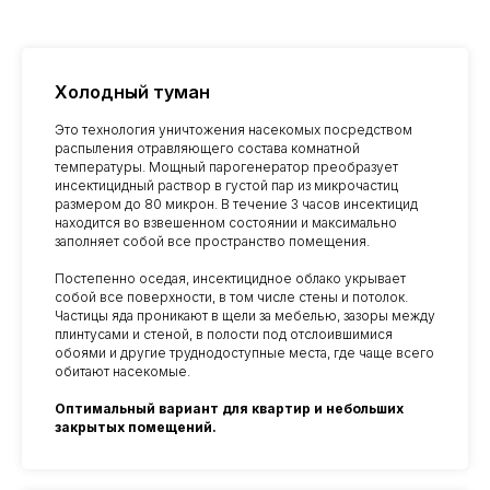
Холодный туман
Это технология уничтожения насекомых посредством
распыления отравляющего состава комнатной
температуры. Мощный парогенератор преобразует
инсектицидный раствор в густой пар из микрочастиц
размером до 80 микрон. В течение 3 часов инсектицид
находится во взвешенном состоянии и максимально
заполняет собой все пространство помещения.
Вызов дезинфектора
Постепенно оседая, инсектицидное облако укрывает
собой все поверхности, в том числе стены и потолок.
со скидкой
10%
Частицы яда проникают в щели за мебелью, зазоры между
Дарим скидку 10% при заказе через форму на
плинтусами и стеной, в полости под отслоившимися
сайте. Консультация бесплатно.
обоями и другие труднодоступные места, где чаще всего
обитают насекомые.
ЗАКАЗАТЬ ОБРАБОТКУ
Оптимальный вариант для квартир и небольших
закрытых помещений.