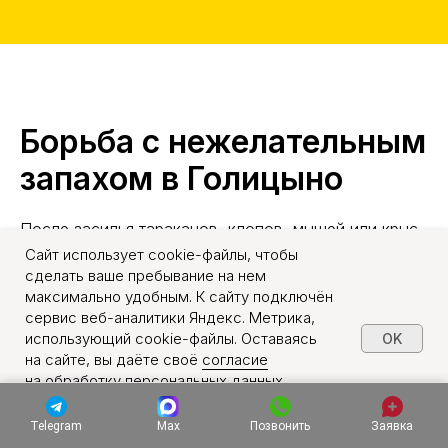
Борьба с нежелательным
запахом в Голицыно
После засилья тараканов, клопов, мышей или крыс
или же в случаях длительных санитарных
Сайт использует cookie-файлы, чтобы
сделать ваше пребывание на нем
нарушений, может долгое время сохраняться
максимально удобным. К сайту подключён
стойкий неприятный запах. Мы предлагаем услугу
сервис веб-аналитики Яндекс. Метрика,
по нейтрализации подобного аромата – с
использующий cookie-файлы. Оставаясь
OK
применением современных дезодорирующих
на сайте, вы даёте своё
согласие
средств. Не терпите санитарные проблемы –
на обработку персональных данных
обратитесь к нам для решения любых задач, чтобы
в порядке, указанном в
Политике обработки
позаботиться о своем здоровье и комфорте.
персональных данных
.
Telegram
Max
Позвонить
Заявка