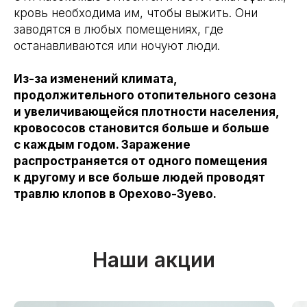
кровь необходима им, чтобы выжить. Они
заводятся в любых помещениях, где
останавливаются или ночуют люди.
Из-за изменений климата,
продолжительного отопительного сезона
и увеличивающейся плотности населения,
кровососов становится больше и больше
с каждым годом. Заражение
распространяется от одного помещения
к другому и все больше людей проводят
травлю клопов в Орехово-Зуево.
+ барьерная
+ барьерная
+ барьерная
защита
защита
защита
Холодный
Холодный
Горячий
Холодный
Без
Кол-во
туман
туман
туман
и горячий
запаха
комнат
туман
Наши акции
+ 1500
1800 руб.
2500 руб.
3500 руб.
5500 руб.
1 к.кв.
руб.