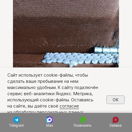
Сайт использует cookie-файлы, чтобы
сделать ваше пребывание на нем
максимально удобным. К сайту подключён
сервис веб-аналитики Яндекс. Метрика,
Обработка от клопов
использующий cookie-файлы. Оставаясь
OK
на сайте, вы даёте своё
согласие
со скидкой
10%
Клопы в мебели
на обработку персональных данных
Дарим скидку 10% при заказе через форму на
в порядке, указанном в
Политике обработки
сайте. Консультация бесплатно.
персональных данных
.
Telegram
Max
Позвонить
Заявка
ЗАКАЗАТЬ ОБРАБОТКУ