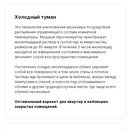
сайте
Холодный туман
+7
Это технология уничтожения насекомых посредством
распыления отравляющего состава комнатной
температуры. Мощный парогенератор преобразует
Я подтверждаю ознакомление и даю
инсектицидный раствор в густой пар из микрочастиц
Согласие на обработку моих персональных
размером до 80 микрон. В течение 3 часов инсектицид
данных
в порядке и на условиях, указанных
находится во взвешенном состоянии и максимально
в
Политике обработки персональных
заполняет собой все пространство помещения.
данных
Постепенно оседая, инсектицидное облако укрывает
собой все поверхности, в том числе стены и потолок.
Частицы яда проникают в щели за мебелью, зазоры между
ЗАКАЗАТЬ ОБРАБОТКУ
плинтусами и стеной, в полости под отслоившимися
обоями и другие труднодоступные места, где чаще всего
обитают насекомые.
Оптимальный вариант для квартир и небольших
закрытых помещений.