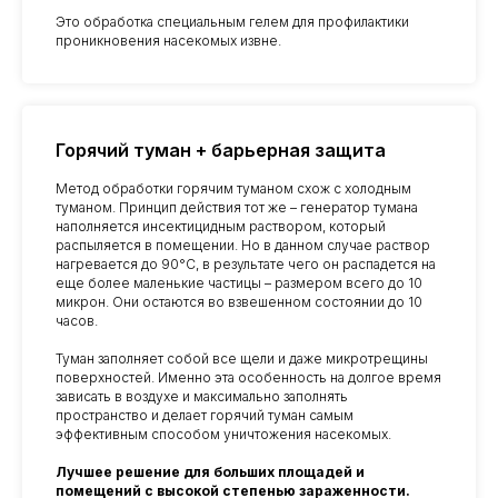
Это обработка специальным гелем для профилактики
проникновения насекомых извне.
Горячий туман + барьерная защита
Метод обработки горячим туманом схож с холодным
Уничтожение
туманом. Принцип действия тот же – генератор тумана
муравьев со скидкой
наполняется инсектицидным раствором, который
распыляется в помещении. Но в данном случае раствор
10%
нагревается до 90°C, в результате чего он распадется на
Дарим скидку 10% при заказе через форму на
еще более маленькие частицы – размером всего до 10
сайте
микрон. Они остаются во взвешенном состоянии до 10
часов.
Туман заполняет собой все щели и даже микротрещины
поверхностей. Именно эта особенность на долгое время
+7
зависать в воздухе и максимально заполнять
пространство и делает горячий туман самым
эффективным способом уничтожения насекомых.
Лучшее решение для больших площадей и
Я подтверждаю ознакомление и даю
Согласие на обработку
моих персональных данных
в порядке и на условиях,
помещений с высокой степенью зараженности.
указанных в
Политике обработки персональных данных