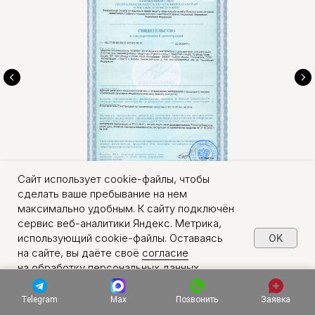
Сайт использует cookie-файлы, чтобы
сделать ваше пребывание на нем
максимально удобным. К сайту подключён
сервис веб-аналитики Яндекс. Метрика,
Наши клиенты
использующий cookie-файлы. Оставаясь
OK
на сайте, вы даёте своё
согласие
на обработку персональных данных
в порядке, указанном в
Политике обработки
персональных данных
.
Telegram
Max
Позвонить
Заявка