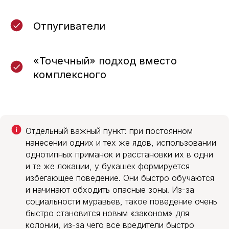
Отпугиватели
«Точечный» подход вместо
комплексного
Эффективная обработка
от муравьев со скидкой
10%
Отдельный важный пункт: при постоянном
Дарим скидку 10% при заказе через форму на
нанесении одних и тех же ядов, использовании
сайте. Консультация бесплатно.
однотипных приманок и расстановки их в одни
ЗАКАЗАТЬ ОБРАБОТКУ
и те же локации, у букашек формируется
избегающее поведение. Они быстро обучаются
и начинают обходить опасные зоны. Из-за
социальности муравьев, такое поведение очень
быстро становится новым «законом» для
колонии, из-за чего все вредители быстро