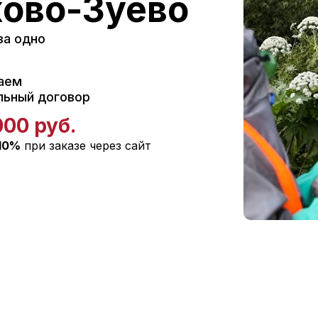
хово-Зуево
за одно
аем
льный договор
000 руб.
10%
при заказе через сайт