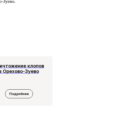
о-Зуево.
ичтожение клопов
в Орехово-Зуево
Подробнее