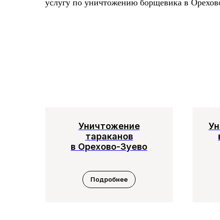
услугу по уничтожению борщевика в Орехов
Уничтожение
Ун
тараканов
в Орехово-Зуево
Подробнее