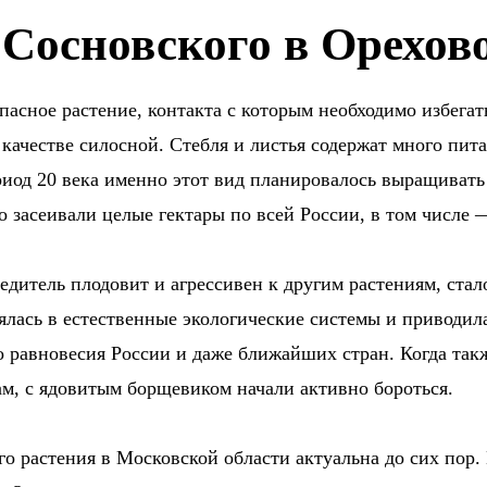
Сосновского в Орехово
асное растение, контакта с которым необходимо избегать
 качестве силосной. Стебля и листья содержат много пит
иод 20 века именно этот вид планировалось выращивать
 засеивали целые гектары по всей России, в том числе 
едитель плодовит и агрессивен к другим растениям, стал
рялась в естественные экологические системы и приводи
о равновесия России и даже ближайших стран. Когда так
м, с ядовитым борщевиком начали активно бороться.
го растения в Московской области актуальна до сих пор