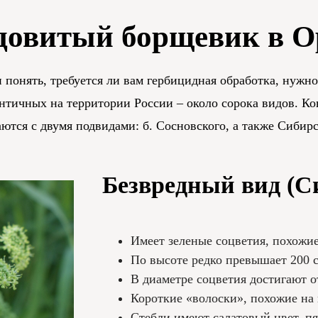
довитый борщевик в О
и понять, требуется ли вам гербицидная обработка, нужн
нтичных на территории России – около сорока видов. Ко
ются с двумя подвидами: б. Сосновского, а также Сибирс
Безвредный вид (С
Имеет зеленые соцветия, похожие
По высоте редко превышает 200 с
В диаметре соцветия достигают о
Короткие «волоски», похожие на
Стебли имеют салатовый цвет, пя