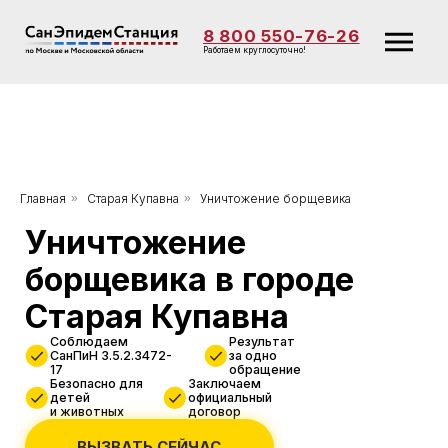
8 800 550-76-26
Работаем круглосуточно!
Уничтожение
Главная
»
Старая Купавна
»
Уничтожение борщевика
борщевика в городе
Старая Купавна
Соблюдаем
Результат
СанПиН 3.5.2.3472-
за одно
17
обращение
Безопасно для
Заключаем
детей
официальный
и животных
договор
ВЫЗВАТЬ СЕЙЧАС
Скидка 10%
от 3000 руб.
при заказе через сайт