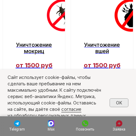
Уничтожение
Уничтожение
мокриц
вшей
от 1500 руб
от 1500 руб
Сайт использует cookie-файлы, чтобы
сделать ваше пребывание на нем
Подробнее
Подробнее
максимально удобным. К сайту подключён
сервис веб-аналитики Яндекс. Метрика,
использующий cookie-файлы. Оставаясь
OK
на сайте, вы даёте своё
согласие
на обработку персональных данных
в порядке, указанном в
Политике обработки
персональных данных
.
Telegram
Max
Позвонить
Заявка